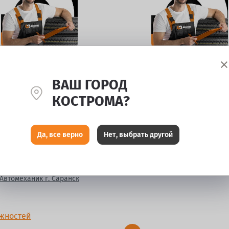
Кладовщик-наборщик
Водитель ричтрака
ВАШ ГОРОД
КОСТРОМА?
Да, все верно
Нет, выбрать другой
Автомеханик г. Саранск
ожностей