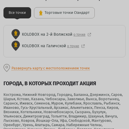
Все точки
Торговые точки Стандарт
KOLOBOX на 2-й Волжской
о точке
KOLOBOX на Галичской
о точке
Развернуть карту с местоположением точек
ГОРОДА, В КОТОРЫХ ПРОХОДИТ АКЦИЯ
Кострома, Нижний Новгород, Городец, Балахна, Дзержинск, Саров,
Шарья, Кстово, Казань, Чебоксары, Заволжье, Выкса, Воротынец,
Саранск, Ижевск, Семенов, Муром, Кулебаки, Ярославль, Рыбинск,
Иваново, Гусь-Хрустальный, Арзамас, Альметьевск, Пенза, Киров,
Вязники, Котельники, Новочебоксарск, Сызрань, Бузулук,
Ульяновск, Димитровград, Тольятти, Владимир, Шахунья, Вичуга,
Лысково, Ковров, Йошкар-Ола, Уфа, Слободской, Мантурово,
Оренбург, Урень, Алатырь, Самара, Набережные Челны,