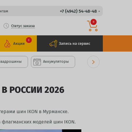
+7 (4942) 54-48-48
нтам
0
Статус заказа
3
Акции
Запись на сервис
Квадрошины
Аккумуляторы
В РОССИИ 2026
терами шин IKON в Мурманске.
в флагманских моделей шин IKON.