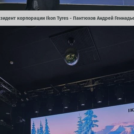
зидент корпорации Ikon Tyres - Пантюхов Андрей Геннадь