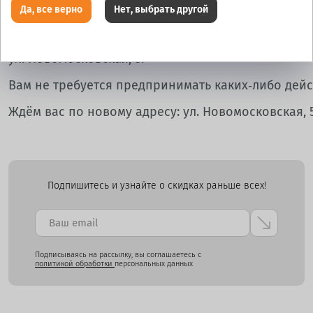
Да, все верно
Нет, выбрать другой
Обращаем ваше внимание: все ваши шины,
диски, колёса в
сборе, находящиеся на хранении, уже перевезен
ул. Новомосковская, 5.
Вам не требуется предпринимать каких‑либо дейс
Ждём вас по новому адресу: ул. Новомосковская, 5
Подпишитесь и узнайте о скидках раньше всех!
Подписываясь на рассылку, вы соглашаетесь с
политикой обработки
персональных данных