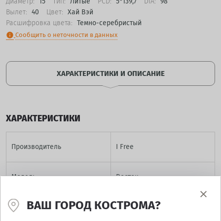
Диаметр:
15
Тип:
Литые
PCD:
5*139,7
DIA:
98
Вылет:
40
Цвет:
Хай Вэй
Расшифровка цвета:
Темно-серебристый
Сообщить о неточности в данных
info
ХАРАКТЕРИСТИКИ И ОПИСАНИЕ
ХАРАКТЕРИСТИКИ
Производитель
I Free
Модель
Восток
ВАШ ГОРОД КОСТРОМА?
Диаметр
15