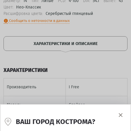
Диаметр:
14
Тип:
Литые
PCD:
4*100
DIA:
54.1
Вылет:
43
Цвет:
Нео-Классик
Расшифровка цвета:
Серебристый глянцевый
Сообщить о неточности в данных
info
ХАРАКТЕРИСТИКИ И ОПИСАНИЕ
ХАРАКТЕРИСТИКИ
Производитель
I Free
Модель
Слайдер
ВАШ ГОРОД КОСТРОМА?
Диаметр
14