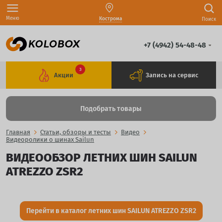
Меню
Кострома
Поиск
+7 (4942) 54-48-48
3
Акции
Запись на сервис
Подобрать товары
Главная
Статьи, обзоры и тесты
Видео
Видеоролики о шинах Sailun
ВИДЕООБЗОР ЛЕТНИХ ШИН SAILUN
ATREZZO ZSR2
Перейти в каталог летних шин SAILUN ATREZZO ZSR2