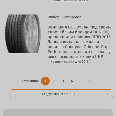
Dunlop BluResponse
Компания GOODYEAR, под своим
европейским брендом DUNLOP,
представили новинку ЛЕТО 2013.
Данная шина, так же как и
новинка Goodyear Efficient Grip
Performance, относится к классу
высокоскоростных шин UHP.
Новинки летних шин 2013
Страница:
1
2
3
4
...
5
Следующая страница