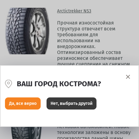
Arctictrekker NS3
Прочная износостойкая
структура отвечает всем
требованиям для
использовании на
внедорожниках.
Оптимизированный состав
резиносмеси обеспечивает
лучшее сцепление на снежном
покрытии.
Новинки зимних шин 2013 - 2014
ВАШ ГОРОД КОСТРОМА?
Yokohama ice GUARD iG55
Да, все верно
Нет, выбрать другой
Новые шипованные шины
Yokohama ice GUARD iG55
создана для внедорожников и
легковых автомобилей. Новые
технологии заложены в основу
производства данной шины.