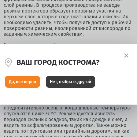
слой резины. В процессе производства на заводе
резина протектора образует неровные участки на
верхнем слое, которые содержат шлаки и окислы. Их
необходимо удалить, чтобы получить доступ к рабочей
поверхности резины, изолированной от кислорода по
заданным химическим свойствам.
Кроме того, к внешней стороне протектора прилипают
различные технические загрязнения, включая
защитный слой, который предотвращает загрязнение
ВАШ ГОРОД КОСТРОМА?
капиллярных каналов и деформацию шин при
хранении на складах. Однако при движении эта смазка
попадает в поры протектора шины и снижает её
сцепные свойства, поэтому её необходимо удалять.
Да, все верно
Нет, выбрать другой
Производители рекомендуют проводить обкатку
нешипованных и шипованных зимних шин до
наступления отрицательных температур,
предпочтительно осенью, когда дневные температуры
опускаются ниже +7 °C. Рекомендуется избегать
периодов сильных осадков, таких как дождь и снег, и
ездить по асфальтированным дорогам. Также можно
ездить по грунтовым или гравийным дорогам, так как
галька и песок обладают высокой абразивностью и